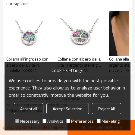
consigliare
Collana all'ingrosso con
Collane con albero della
Collana alla m
albero della vita in
vita in argento sterling
argento sterli
Cookie settings
modello : KX-0044
modello : KX-0044
modello : KX-0
argento 925 | Collana in
925 | Collane eleganti e
Collana con ci
argento con zirconi per
di lusso per donna
zircone all'in
We use cookies to provide you with the best possible
donna
rivenditori
experience. They also allow us to analyze user behavior in
Parole Chiave
order to constantly improve the website for you.
collana in argento sterling con luna e stelle
collana in argento con stella di luna
Articolo n.:
KX-0044
Accept all
Accept Selection
Reject All
Collana Luna e Stella
Peso
2,1 g
Necessary
Analytics
Preferences
Marketing
Quantità minima
4
AGGIUNGI ALLA LISTA DEI DESIDERI
INVIARE UNA RICHIESTA
Materiale principale del gioiello:
Argento