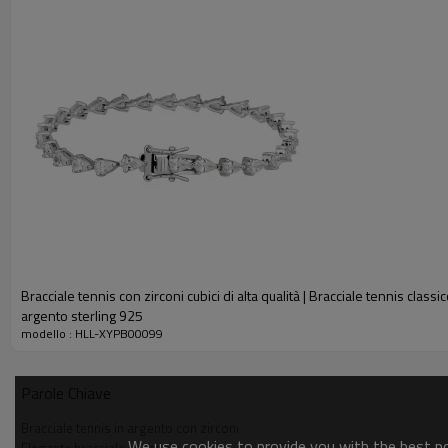
Bracciale tennis con zirconi cubici di alta qualità | Bracciale tennis class
argento sterling 925
modello : HLL-XYPB00099
Parole Chiave
Bracciale tennis in argento con zirconi
We use cookies to provide you with the best pos