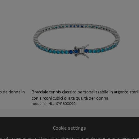
Occasione:
Luogo di origine:
Stile:
Genere:
Placcatura:
Logo:
OEM/ODM:
ico da donna in
Bracciale tennis classico personalizzabile in argento sterl
con zirconi cubici di alta qualità per donna
Confezione:
modello : HLL-XYPB00099
Tempi di consegna:
Cookie settings
sible experience. They also allow us to analyze user behavior in 