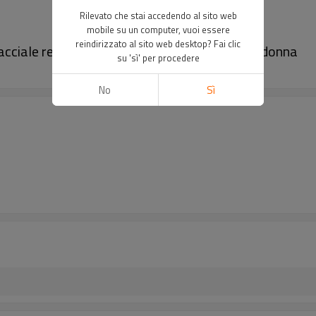
Rilevato che stai accedendo al sito web
mobile su un computer, vuoi essere
reindirizzato al sito web desktop? Fai clic
racciale regolabile in argento sterling 925 per donna
su 'sì' per procedere
No
Sì