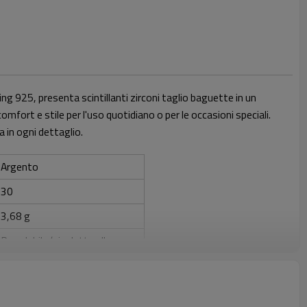
ling 925, presenta scintillanti zirconi taglio baguette in un
omfort e stile per l'uso quotidiano o per le occasioni speciali.
a in ogni dettaglio.
Argento
30
3,68 g
Regolabile (si adatta alla
maggior parte delle misure di
polso)
ZIRCONE