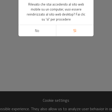
Rilevato che stai accedendo al sito web
mobile su un computer, vuoi essere
reindirizzato al sito web desktop? Fai clic
su 'sì' per procedere
No
Sì
Cookie settings
sible experience. They also allow us to analyze user behavior in 