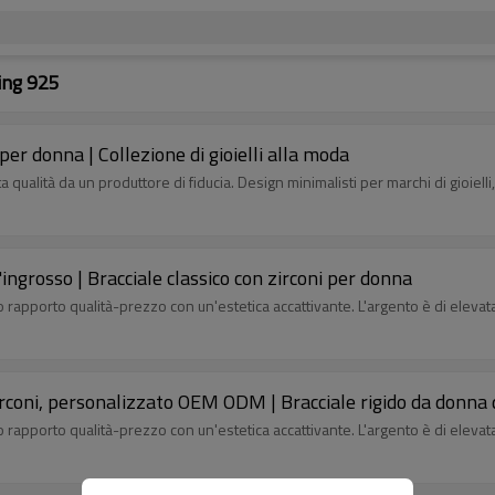
ling 925
per donna | Collezione di gioielli alla moda
a qualità da un produttore di fiducia. Design minimalisti per marchi di gioielli,
'ingrosso | Bracciale classico con zirconi per donna
imo rapporto qualità-prezzo con un'estetica accattivante. L'argento è di ele
irconi, personalizzato OEM ODM | Bracciale rigido da donna d
imo rapporto qualità-prezzo con un'estetica accattivante. L'argento è di ele