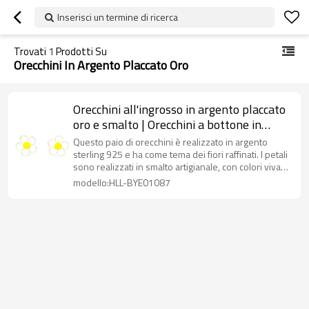
Inserisci un termine di ricerca
Trovati
1
Prodotti Su
Orecchini In Argento Placcato Oro
Orecchini all'ingrosso in argento placcato
oro e smalto | Orecchini a bottone in
argento da donna con fiori squisiti
Questo paio di orecchini è realizzato in argento
sterling 925 e ha come tema dei fiori raffinati. I petali
sono realizzati in smalto artigianale, con colori vivaci
e intensi, che evocano un tocco artistico retrò.
modello:HLL-BYE01087