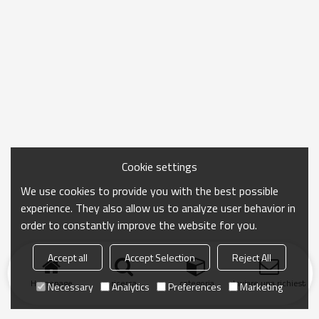
Cookie settings
We use cookies to provide you with the best possible
experience. They also allow us to analyze user behavior in
order to constantly improve the website for you.
Accept all
Accept Selection
Reject All
Homepage
ricerca
categoria
Inviare una richiesta
Necessary
Analytics
Preferences
Marketing