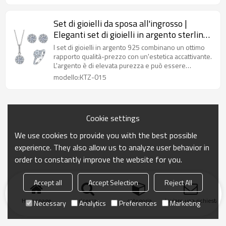
Set di gioielli da sposa all'ingrosso |
Eleganti set di gioielli in argento sterling
925 con zirconi
I set di gioielli in argento 925 combinano un ottimo
rapporto qualità-prezzo con un'estetica accattivante.
L'argento è di elevata purezza e può essere
personalizzato nel design.
modello:KTZ-015
Cookie settings
We use cookies to provide you with the best possible
experience. They also allow us to analyze user behavior in
order to constantly improve the website for you.
Accept all
Accept Selection
Reject All
Homepage
ricerca
categoria
Inviare una richiesta
Necessary
Analytics
Preferences
Marketing