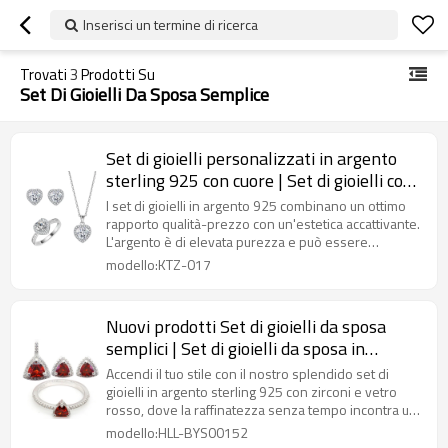
Inserisci un termine di ricerca
Trovati
3
Prodotti Su
Set Di Gioielli Da Sposa Semplice
Set di gioielli personalizzati in argento
sterling 925 con cuore | Set di gioielli con
zirconi per donna
I set di gioielli in argento 925 combinano un ottimo
rapporto qualità-prezzo con un'estetica accattivante.
L'argento è di elevata purezza e può essere
personalizzato nel design.
modello:KTZ-017
Nuovi prodotti Set di gioielli da sposa
semplici | Set di gioielli da sposa in
argento 925 con zirconi e vetro rosso
Accendi il tuo stile con il nostro splendido set di
gioielli in argento sterling 925 con zirconi e vetro
rosso, dove la raffinatezza senza tempo incontra un
tocco passionale.
modello:HLL-BYS00152