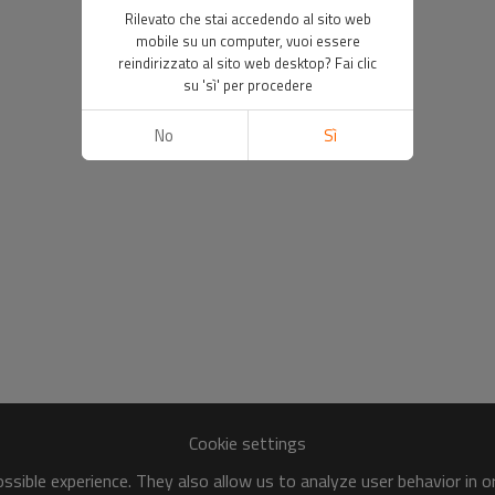
Rilevato che stai accedendo al sito web
mobile su un computer, vuoi essere
reindirizzato al sito web desktop? Fai clic
su 'sì' per procedere
No
Sì
Cookie settings
sible experience. They also allow us to analyze user behavior in 