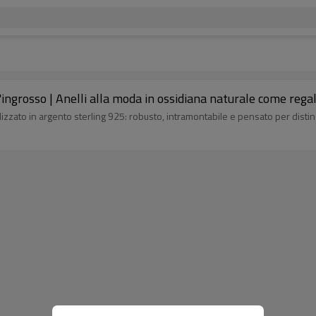
'ingrosso | Anelli alla moda in ossidiana naturale come rega
izzato in argento sterling 925: robusto, intramontabile e pensato per distin