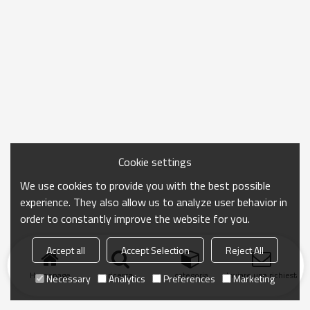
Cookie settings
We use cookies to provide you with the best possible
experience. They also allow us to analyze user behavior in
order to constantly improve the website for you.
Accept all
Accept Selection
Reject All
Homepage
ricerca
categoria
Inviare una richiesta
Necessary
Analytics
Preferences
Marketing