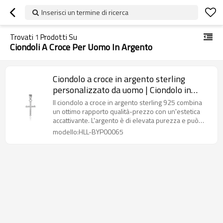
Inserisci un termine di ricerca
Trovati
1
Prodotti Su
Ciondoli A Croce Per Uomo In Argento
Ciondolo a croce in argento sterling
personalizzato da uomo | Ciondolo in
argento personalizzato alla moda
Il ciondolo a croce in argento sterling 925 combina
un ottimo rapporto qualità-prezzo con un'estetica
accattivante. L'argento è di elevata purezza e può
essere personalizzato nel design.
modello:HLL-BYP00065