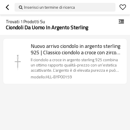
Inserisci un termine di ricerca
Trovati
1
Prodotti Su
Ciondoli Da Uomo In Argento Sterling
Nuovo arrivo ciondolo in argento sterling
925 | Classico ciondolo a croce con zirconi
cubici in argento da uomo
Il ciondolo a croce in argento sterling 925 combina
un ottimo rapporto qualità-prezzo con un'estetica
accattivante. L'argento è di elevata purezza e può
essere personalizzato nel design.
modello:HLL-BYP00159