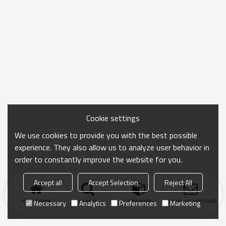
Cookie settings
We use cookies to provide you with the best possible
experience. They also allow us to analyze user behavior in
order to constantly improve the website for you.
Accept all
Accept Selection
Reject All
Homepage
ricerca
categoria
Inviare una richiesta
Necessary
Analytics
Preferences
Marketing