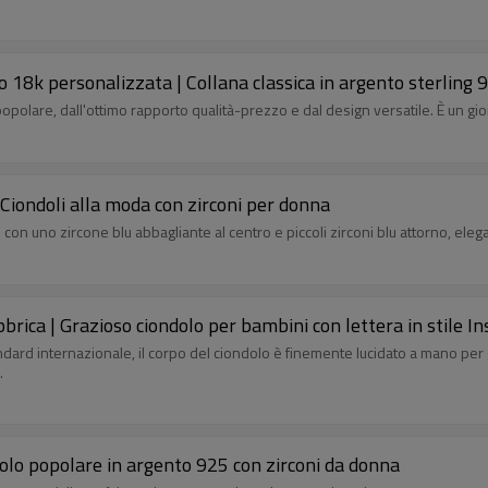
ro 18k personalizzata | Collana classica in argento sterling
 popolare, dall'ottimo rapporto qualità-prezzo e dal design versatile. È un gi
| Ciondoli alla moda con zirconi per donna
 con uno zircone blu abbagliante al centro e piccoli zirconi blu attorno, eleg
brica | Grazioso ciondolo per bambini con lettera in stile I
dard internazionale, il corpo del ciondolo è finemente lucidato a mano per g
.
dolo popolare in argento 925 con zirconi da donna