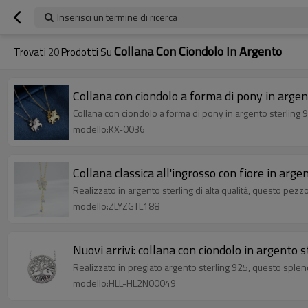
Inserisci un termine di ricerca
Collana Con Ciondolo In Argento
Trovati
20
Prodotti Su
Collana con ciondolo a forma di pony in argent
Collana con ciondolo a forma di pony in argento sterling 925 
modello:KX-0036
Collana classica all'ingrosso con fiore in arg
Realizzato in argento sterling di alta qualità, questo pez
modello:ZLYZGTL188
Nuovi arrivi: collana con ciondolo in argento 
Realizzato in pregiato argento sterling 925, questo splend
modello:HLL-HL2N00049