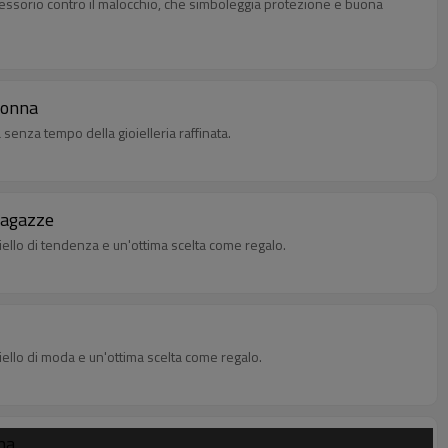
ccessorio contro il malocchio, che simboleggia protezione e buona
 donna
senza tempo della gioielleria raffinata.
 ragazze
oiello di tendenza e un'ottima scelta come regalo.
oiello di moda e un'ottima scelta come regalo.
nna