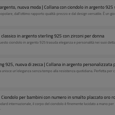
n argento, nuova moda | Collana con ciondolo in argento 925 
 popolare, dall'ottimo rapporto qualità-prezzo e dal design versatile. È un gi
 classico in argento sterling 925 con zirconi per donna
questo ciondolo in argento 925 trasuda eleganza e personalità nei suoi dettagl
ling 925, nuova di zecca | Collana in argento personalizzata
na unisce un'eleganza senza tempo alla resistenza quotidiana. Perfetta per c
 | Ciondolo per bambini con numero in smalto placcato oro r
dard internazionale, il corpo del ciondolo è finemente lucidato a mano per g
.