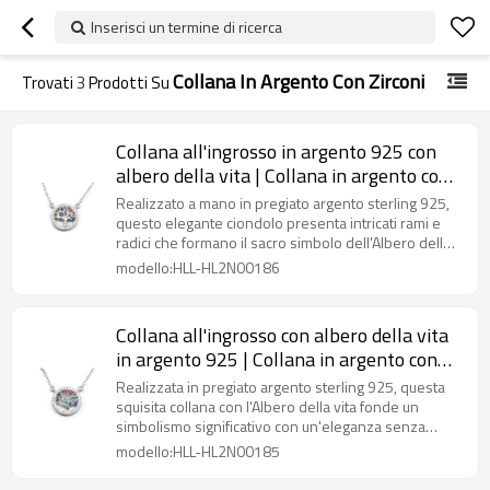
Inserisci un termine di ricerca
Collana In Argento Con Zirconi
Trovati
3
Prodotti Su
Collana all'ingrosso in argento 925 con
albero della vita | Collana in argento con
zirconi alla moda per donna
Realizzato a mano in pregiato argento sterling 925,
questo elegante ciondolo presenta intricati rami e
radici che formano il sacro simbolo dell'Albero della
Vita.
modello:HLL-HL2N00186
Collana all'ingrosso con albero della vita
in argento 925 | Collana in argento con
zirconi per donna
Realizzata in pregiato argento sterling 925, questa
squisita collana con l'Albero della vita fonde un
simbolismo significativo con un'eleganza senza
tempo.
modello:HLL-HL2N00185