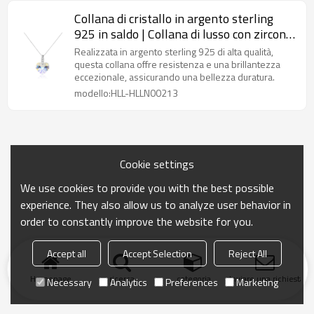
Collana di cristallo in argento sterling
925 in saldo | Collana di lusso con zirconi
e strass per donna
Realizzata in argento sterling 925 di alta qualità,
questa collana offre resistenza e una brillantezza
eccezionale, assicurando una bellezza duratura.
modello:HLL-HLLN00213
Cookie settings
We use cookies to provide you with the best possible
experience. They also allow us to analyze user behavior in
order to constantly improve the website for you.
Accept all
Accept Selection
Reject All
Homepage
ricerca
categoria
Inviare una richiesta
Necessary
Analytics
Preferences
Marketing