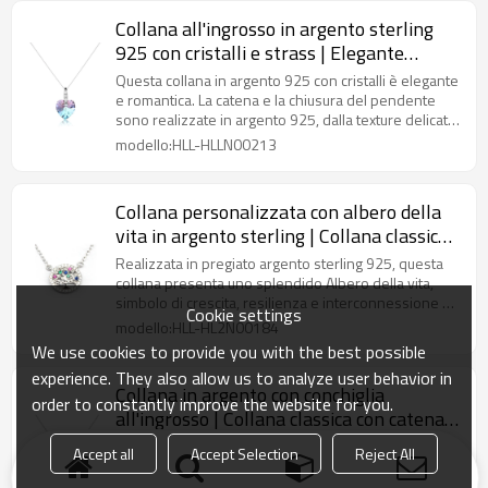
Collana all'ingrosso in argento sterling
925 con cristalli e strass | Elegante
collana con ciondolo a forma di cuore da
Questa collana in argento 925 con cristalli è elegante
donna
e romantica. La catena e la chiusura del pendente
sono realizzate in argento 925, dalla texture delicata
e resistente all'ossidazione.
modello:HLL-HLLN00213
Collana personalizzata con albero della
vita in argento sterling | Collana classica
in argento con zirconi per donna
Realizzata in pregiato argento sterling 925, questa
collana presenta uno splendido Albero della vita,
simbolo di crescita, resilienza e interconnessione di
Cookie settings
tutte le cose.
modello:HLL-HL2N00184
We use cookies to provide you with the best possible
experience. They also allow us to analyze user behavior in
Collana in argento con conchiglia
order to constantly improve the website for you.
all'ingrosso | Collana classica con catena
in argento sterling 925 da donna
Realizzato in argento sterling di alta qualità (argento
Accept all
Accept Selection
Reject All
puro al 92,5%), questo delicato pezzo è
caratterizzato da un pendente a forma di conchiglia