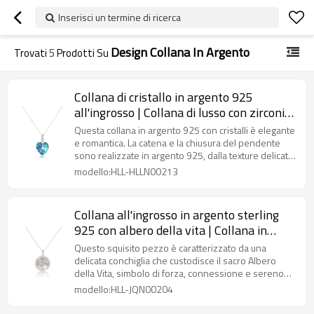
Inserisci un termine di ricerca
Design Collana In Argento
Trovati
5
Prodotti Su
Collana di cristallo in argento 925
all'ingrosso | Collana di lusso con zirconi e
strass per donna
Questa collana in argento 925 con cristalli è elegante
e romantica. La catena e la chiusura del pendente
sono realizzate in argento 925, dalla texture delicata
e resistente all'ossidazione.
modello:HLL-HLLN00213
Collana all'ingrosso in argento sterling
925 con albero della vita | Collana in
argento squisita per ragazze
Questo squisito pezzo è caratterizzato da una
delicata conchiglia che custodisce il sacro Albero
della Vita, simbolo di forza, connessione e sereno
equilibrio della natura.
modello:HLL-JQN00204