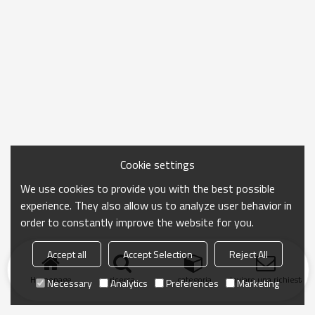
Cookie settings
We use cookies to provide you with the best possible
experience. They also allow us to analyze user behavior in
order to constantly improve the website for you.
Accept all
Accept Selection
Reject All
Homepage
ricerca
categoria
Inviare una richiesta
Necessary
Analytics
Preferences
Marketing