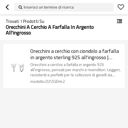
Inserisci un termine di ricerca
Trovati
1
Prodotti Su
Orecchini A Cerchio A Farfalla In Argento
All'ingrosso
Orecchini a cerchio con ciondolo a farfalla
in argento sterling 925 all'ingrosso |
Delicati gioielli da donna
Orecchini a cerchio a farfalla in argento 925
all'ingrosso, pensati per marchi e rivenditori. Leggeri,
resistenti e perfetti per le collezioni di gioielli da
donna alla moda.
modello:ZLYZGEH42