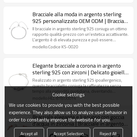
Bracciale alla moda in argento sterling
925 personalizzato OEM ODM | Bracciale
da donna con temperamento semplice,
Il bracciale in argento sterling 925 coniuga un ottimo
accessori in argento
rapporto qualità-prezzo con un'estetica accattivante.
L'argento è di elevata purezza e può essere
personalizzato nel design.
modello:Codice KS-0020
Elegante bracciale a corona in argento
sterling 925 con zirconi | Delicato gioiello
a forma di corona da principessa, regalo
Realizzato in argento sterling 925 ipoallergenico,
per donna
questo braccialetto coniuga la raffinatezza senza
tempo alla comodità quotidiana, diventando
Cookie settings
l'accessorio perfetto sia per le uscite informali che
modello:HLL-BYB00014
per le occasioni speciali.
We use cookies to provide you with the best possible
experience. They also allow us to analyze user behavior in
Bracciale elegante e lussuoso con goccia
order to constantly improve the website for you.
d'acqua in zirconia | Bracciale in argento
925 per donna
Realizzato in argento sterling di alta qualità, questo
Accept all
Accept Selection
Reject All
delicato braccialetto è impreziosito da scintillanti