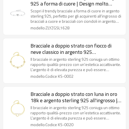
925 a forma di cuore | Design molto
venduto in Europa e negli Stati Uniti
Scopri il trendy bracciale a forma di cuore in argento
sterling 925, perfetto per gli acquirenti all'ingrosso di
bracciali a cuore e bracciali con ciondoli in argento
sterling. Supporta loghi personalizzati e OEM.
modello:ZLYZGSL1628
Bracciale a doppio strato con fiocco di
neve classico in argento 925
personalizzato in fabbrica | Braccialetto
Il bracciale in argento sterling 925 coniuga un ottimo
raffinato dal design popolare in stile Ins
rapporto qualità-prezzo con un'estetica accattivante.
L'argento è di elevata purezza e può essere
per le donne
personalizzato nel design.
modello:Codice KS-0002
Bracciale a doppio strato con luna in oro
18k e argento sterling 925 all'ingrosso |
Bracciale di alta gioielleria con zirconi
Il bracciale in argento sterling 925 coniuga un ottimo
raffinati ed eleganti per donna
rapporto qualità-prezzo con un'estetica accattivante.
L'argento è di elevata purezza e può essere
personalizzato nel design.
modello:Codice KS-0020