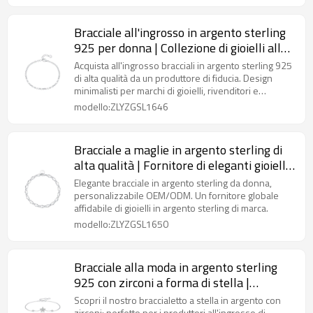
Bracciale all'ingrosso in argento sterling
925 per donna | Collezione di gioielli alla
moda
Acquista all'ingrosso bracciali in argento sterling 925
di alta qualità da un produttore di fiducia. Design
minimalisti per marchi di gioielli, rivenditori e
grossisti.
modello:ZLYZGSL1646
Bracciale a maglie in argento sterling di
alta qualità | Fornitore di eleganti gioielli
da donna
Elegante bracciale in argento sterling da donna,
personalizzabile OEM/ODM. Un fornitore globale
affidabile di gioielli in argento sterling di marca.
modello:ZLYZGSL1650
Bracciale alla moda in argento sterling
925 con zirconi a forma di stella |
Produttore all'ingrosso di gioielli
Scopri il nostro braccialetto a stella in argento con
zirconi: perfetto per i produttori all'ingrosso di