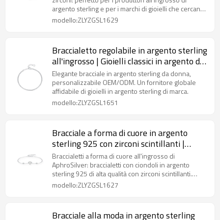
personalizzati
argento sterling e per i marchi di gioielli che cercano
design alla moda e personalizzabili.
modello:ZLYZGSL1629
Braccialetto regolabile in argento sterling
all'ingrosso | Gioielli classici in argento da
donna
Elegante bracciale in argento sterling da donna,
personalizzabile OEM/ODM. Un fornitore globale
affidabile di gioielli in argento sterling di marca.
modello:ZLYZGSL1651
Bracciale a forma di cuore in argento
sterling 925 con zirconi scintillanti |
Bestseller all'ingrosso per collezioni
Braccialetti a forma di cuore all'ingrosso di
regalo
AphroSilver: braccialetti con ciondoli in argento
sterling 925 di alta qualità con zirconi scintillanti.
Disponibili OEM/ODM e forniture all'ingrosso.
modello:ZLYZGSL1627
Bracciale alla moda in argento sterling